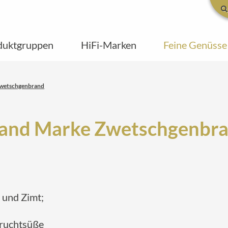
duktgruppen
HiFi-Marken
Feine Genüsse
Zwetschgenbrand
and Marke Zwetschgenbr
e und Zimt;
Fruchtsüße