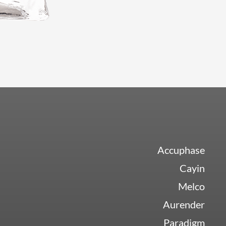
Accuphase
Cayin
Melco
Aurender
Paradigm