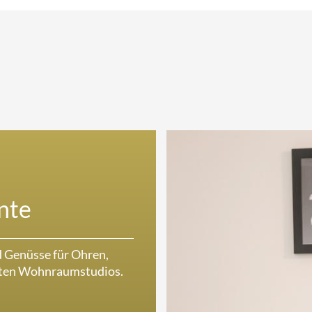
nte
d Genüsse für Ohren,
teten Wohnraumstudios.