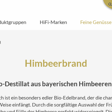
duktgruppen
HiFi-Marken
Feine Genüsse
d
Himbeerbrand
o-Destillat aus bayerischen Himbeeren
 ist ein besonders edler Bio-Edelbrand, der die cha
eise einfängt. Durch die sorgfältige Auswahl der Frü
sche und Fülle der Himbeere perfekt widerspiegelt. D