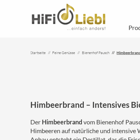
Pro
Startseite
Feine Genüsse
Bienenhof Pausch
Himbeerbran
Himbeerbrand – Intensives Bi
Der
Himbeerbrand
vom Bienenhof Pausch
Himbeeren auf natürliche und intensive W
Anbau entsteht ein Destillat, das die Fri