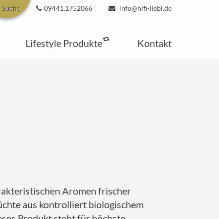
Suche
09441.1752066
info@hifi-liebl.de
Lifestyle Produkte
Kontakt
rakteristischen Aromen frischer
chte aus kontrolliert biologischem
ieses Produkt steht für höchste