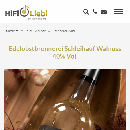
Startseite
Feine Genüsse
Brennerei Wild
Edelobstbrennerei Schleihauf Walnuss 40% Vol.
Edelobstbrennerei Schleihauf Walnuss
40% Vol.