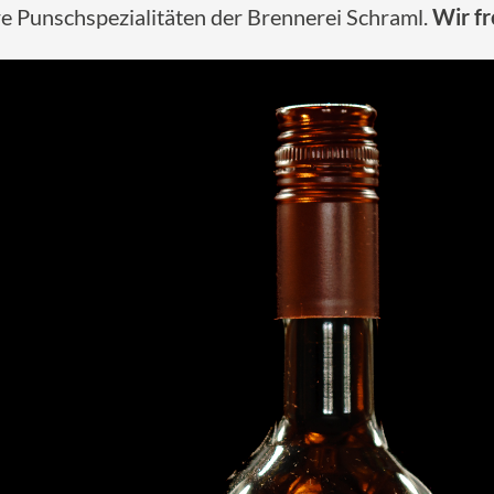
e Punschspezialitäten der Brennerei Schraml.
Wir fr