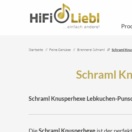
Pro
Startseite
Feine Genüsse
Brennerei Schraml
Schraml Knu
Schraml Kn
Schraml Knusperhexe Lebkuchen-Punsc
Die
Schraml Knusperhexe
ist der perfek