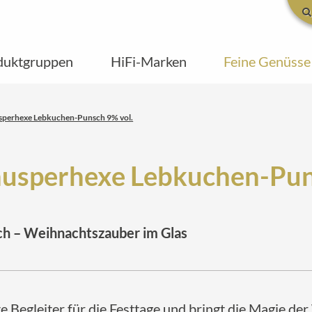
duktgruppen
HiFi-Marken
Feine Genüsse
sperhexe Lebkuchen-Punsch 9% vol.
usperhexe Lebkuchen-Pun
h – Weihnachtszauber im Glas
te Begleiter für die Festtage und bringt die Magie der