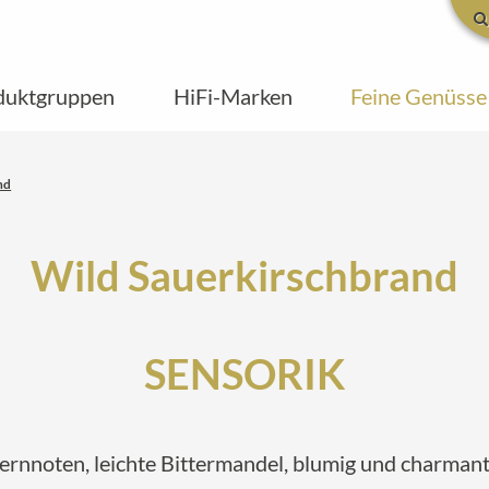
duktgruppen
HiFi-Marken
Feine Genüsse
nd
Wild Sauerkirschbrand
SENSORIK
hkernnoten, leichte Bittermandel, blumig und charman