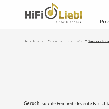
Pro
Startseite
Feine Genüsse
Brennerei Wild
Sauerkirschbra
Geruch
: subtile Feinheit, dezente Kirsc