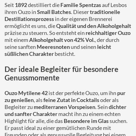
Seit
1892
destilliert die
Familie Spentzas
auf Lesbos
ihren Ouzo in
Small Batches
. Dieser
traditionelle
Destillationsprozess
in der eigenen Brennerei
ermöglicht es uns, die
Qualität und den Alkoholgehalt
präzise zu steuern. So entsteht ein
reichhaltiger Ouzo
mit einem
Alkoholgehalt von 42% Vol.
, der durch
seine sanften
Meeresnoten
und seinen
leicht
süßlichen Charakter
besticht.
Der ideale Begleiter für besondere
Genussmomente
Ouzo Mytilene 42
ist der perfekte Ouzo, um ihn
pur
zu genießen
, als
feine Zutat in Cocktails
oder als
Begleiter zu
mediterranen Vorspeisen
. Sein
dichter
und sanfter Charakter
macht ihn zu einem echten
Highlight für alle, die das
Besondere im Glas
suchen.
Er passt ideal zu einer gemütlichen Runde mit
Freunden oder als genussvolle Begleitung bei einem