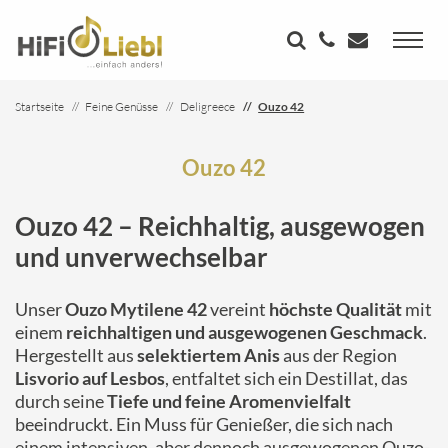
Startseite
Feine Genüsse
Deligreece
Ouzo 42
Ouzo 42
Ouzo 42 – Reichhaltig, ausgewogen
und unverwechselbar
Unser
Ouzo Mytilene 42
vereint
höchste Qualität
mit
einem
reichhaltigen und ausgewogenen Geschmack
.
Hergestellt aus
selektiertem Anis
aus der Region
Lisvorio auf Lesbos
, entfaltet sich ein Destillat, das
durch seine
Tiefe und feine Aromenvielfalt
beeindruckt. Ein Muss für Genießer, die sich nach
einem intensiven, aber dennoch ausgewogenen Ouzo-