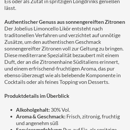
Eis oder als Zutat in spritzigen Longdrinks genießen
lässt.
Authentischer Genuss aus sonnengereiften Zitronen
Der Jobelius Limoncello Likör entsteht nach
traditonellen Verfahren und verzichtet auf unnötige
Zusätze, um den authentischen Geschmack
sonnengereifter Zitronen voll zur Geltung zu bringen.
Diese mediterrane Spezialität bezaubert mit einem
Duft, der an die Zitronenhaine Süditaliens erinnert,
und einem erfrischend-fruchtigen Aroma, das pur
ebenso überzeugt wie als belebende Komponente in
Cocktails oder als feines Topping von Desserts.
Produktdetails im Überblick
Alkoholgehalt:
30% Vol.
Aroma & Geschmack:
Frisch, zitronig, fruchtig
und angenehm süß
Servierempfehlung:
Pur, auf Eis, als spritzige