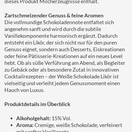
dieses Produkt Milcherzeugnisse enthält.
Zartschmelzender Genuss & feine Aromen
Die vollmundige Schokoladennote entfaltet sich
angenehm sanft und wird durch die subtile
Vanillekomponente harmonisch ergänzt. Dadurch
entsteht ein Likör, der sich nicht nur für den puren
Genuss eignet, sondern auch Desserts, Eiskreationen
oder feine Pâtisserie-Kreationen auf ein neues Level
hebt. Ob als süße Verführung am Abend, als Begleiter
zu Gebäck oder als besondere Zutat in innovativen
Cocktailrezepten – der Weiße Schokolade Likör ist
vielseitig und verleiht jedem Genussmoment einen
Hauch von Luxus.
Produktdetails im Überblick
Alkoholgehalt:
15% Vol.
Aroma:
Cremige, weiße Schokolade, verfeinert
mit sanfter Vanillenote