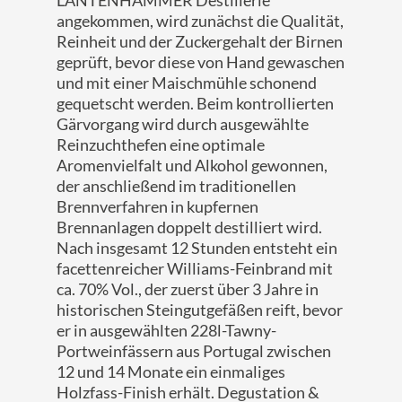
LANTENHAMMER Destillerie
angekommen, wird zunächst die Qualität,
Reinheit und der Zuckergehalt der Birnen
geprüft, bevor diese von Hand gewaschen
und mit einer Maischmühle schonend
gequetscht werden. Beim kontrollierten
Gärvorgang wird durch ausgewählte
Reinzuchthefen eine optimale
Aromenvielfalt und Alkohol gewonnen,
der anschließend im traditionellen
Brennverfahren in kupfernen
Brennanlagen doppelt destilliert wird.
Nach insgesamt 12 Stunden entsteht ein
facettenreicher Williams-Feinbrand mit
ca. 70% Vol., der zuerst über 3 Jahre in
historischen Steingutgefäßen reift, bevor
er in ausgewählten 228l-Tawny-
Portweinfässern aus Portugal zwischen
12 und 14 Monate ein einmaliges
Holzfass-Finish erhält. Degustation &