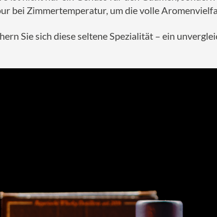
ur bei Zimmertemperatur, um die volle Aromenvielfal
 Sie sich diese seltene Spezialität – ein unvergleich