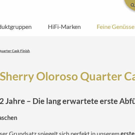
duktgruppen
HiFi-Marken
Feine Genüsse
uarter Cask Finish
 Sherry Oloroso Quarter Ca
2 Jahre – Die lang erwartete erste Abf
laschen
eser Grundsatz spiegelt sich perfekt in unserem
erste