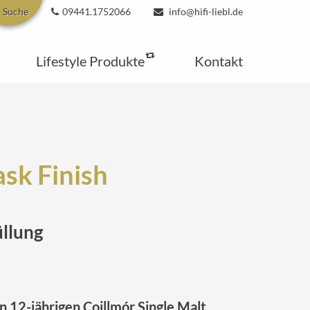
Suche
09441.1752066
info@hifi-liebl.de
Lifestyle Produkte
Kontakt
sk Finish
üllung
n 12-jährigen Coillmór Single Malt