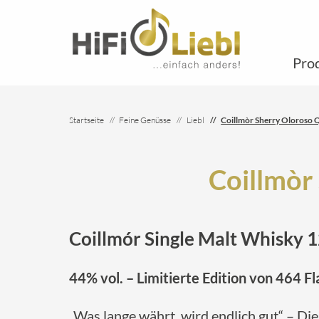
Pro
Startseite
Feine Genüsse
Liebl
Coillmòr Sherry Oloroso Q
Coillmòr
Coillmór Single Malt Whisky 1
44% vol. – Limitierte Edition von 464 F
„Was lange währt, wird endlich gut“ – Di