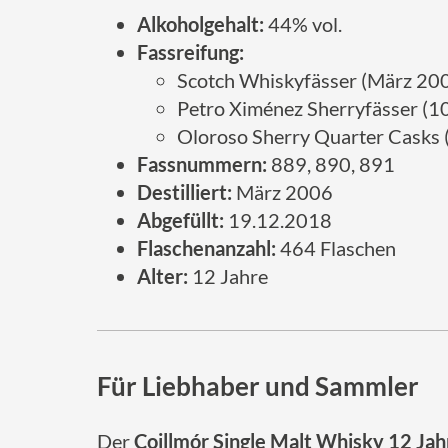
Alkoholgehalt:
44% vol.
Fassreifung:
Scotch Whiskyfässer (März 20
Petro Ximénez Sherryfässer (1
Oloroso Sherry Quarter Casks
Fassnummern:
889, 890, 891
Destilliert:
März 2006
Abgefüllt:
19.12.2018
Flaschenanzahl:
464 Flaschen
Alter:
12 Jahre
Für Liebhaber und Sammler
Der
Coillmór Single Malt Whisky 12 Jah