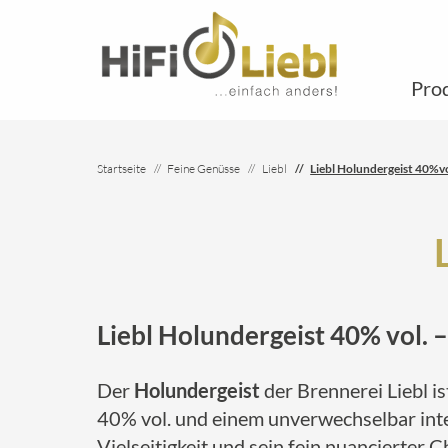
Pro
Startseite
Feine Genüsse
Liebl
Liebl Holundergeist 40%vo
Liebl Holundergeist 40% vol. 
Der
Holundergeist
der Brennerei Liebl i
40% vol. und einem unverwechselbar inten
Vielseitigkeit und sein fein nuancierter 