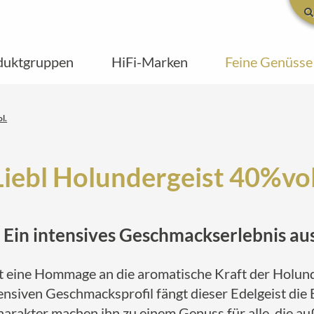
duktgruppen
HiFi-Marken
Feine Genüsse
l.
Liebl Holundergeist 40%vol
– Ein intensives Geschmackserlebnis a
st eine Hommage an die aromatische Kraft der Holun
siven Geschmacksprofil fängt dieser Edelgeist die E
Charakter machen ihn zu einem Genuss für alle, die a