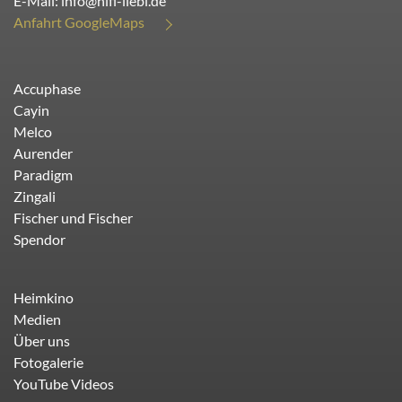
E-Mail:
info@hifi-liebl.de
Anfahrt GoogleMaps
Accuphase
Cayin
Melco
Aurender
Paradigm
Zingali
Fischer und Fischer
Spendor
Heimkino
Medien
Über uns
Fotogalerie
YouTube Videos