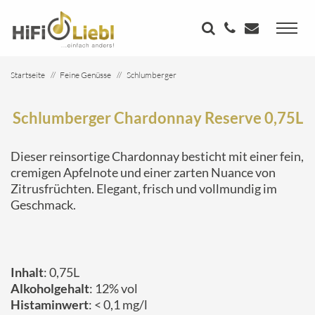
Startseite
Feine Genüsse
Schlumberger
Schlumberger Chardonnay Reserve 0,75L
Schlumberger Chardonnay Reserve 0,75L
Dieser reinsortige Chardonnay besticht mit einer fein,
cremigen Apfelnote und einer zarten Nuance von
Zitrusfrüchten. Elegant, frisch und vollmundig im
Geschmack.
Inhalt
: 0,75L
Alkoholgehalt
: 12% vol
Histaminwert
: < 0,1 mg/l