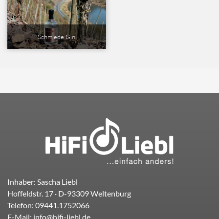
Schmiede Gin
Inhaber: Sascha Liebl
Hoffeldstr. 17
· D-
93309
Weltenburg
Telefon:
09441.1752066
E-Mail:
info@hifi-liebl.de