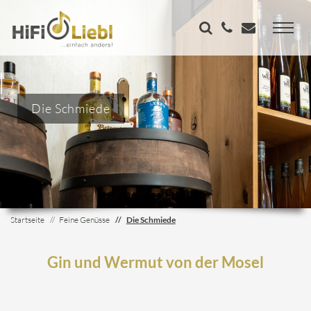
Die Schmiede
Startseite
Feine Genüsse
Die Schmiede
Gin und Wermut von der Mosel