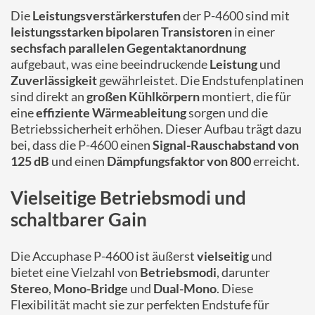
Die
Leistungsverstärkerstufen
der P-4600 sind mit
leistungsstarken bipolaren Transistoren
in einer
sechsfach parallelen Gegentaktanordnung
aufgebaut, was eine beeindruckende
Leistung
und
Zuverlässigkeit
gewährleistet. Die Endstufenplatinen
sind direkt an
großen Kühlkörpern
montiert, die für
eine
effiziente Wärmeableitung
sorgen und die
Betriebssicherheit erhöhen. Dieser Aufbau trägt dazu
bei, dass die P-4600 einen
Signal-Rauschabstand von
125 dB
und einen
Dämpfungsfaktor von 800
erreicht.
Vielseitige Betriebsmodi und
schaltbarer Gain
Die Accuphase P-4600 ist äußerst
vielseitig
und
bietet eine Vielzahl von
Betriebsmodi
, darunter
Stereo
,
Mono-Bridge
und
Dual-Mono
. Diese
Flexibilität macht sie zur perfekten Endstufe für