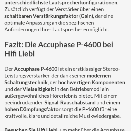
unterschiedlichste Lautsprecherkonfigurationen
.
Zusätzlich verfügt der Verstärker über einen
schaltbaren Verstärkungsfaktor (Gain)
, der eine
optimale Anpassung an die spezifischen
Anforderungen Ihrer Lautsprecher ermöglicht.
Fazit: Die Accuphase P-4600 bei
Hifi Liebl
Der
Accuphase P-4600
ist ein erstklassiger Stereo-
Leistungsverstärker, der dank seiner
modernen
Schaltungstechnik
, der
hochwertigen Komponenten
und der
Vielseitigkeit
in den Betriebsmodi ein
außergewöhnliches Hörerlebnis bietet. Mit einem
beeindruckenden
Signal-Rauschabstand
und einem
hohen Dämpfungsfaktor
sorgt die P-4600 für eine
kraftvolle, klare und detailreiche Musikwiedergabe.
Besuchen Sie Hifi Liebl
, um mehr über die Accuphase