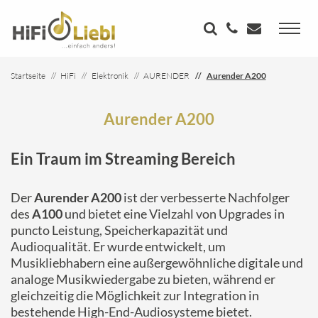
Startseite
HiFi
Elektronik
AURENDER
Aurender A200
Aurender A200
Ein Traum im Streaming Bereich
Der
Aurender A200
ist der verbesserte Nachfolger
des
A100
und bietet eine Vielzahl von Upgrades in
puncto Leistung, Speicherkapazität und
Audioqualität. Er wurde entwickelt, um
Musikliebhabern eine außergewöhnliche digitale und
analoge Musikwiedergabe zu bieten, während er
gleichzeitig die Möglichkeit zur Integration in
bestehende High-End-Audiosysteme bietet.