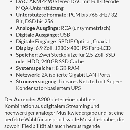
DAC
: AKM 4490 Stereo DAC mit Full-Decode
MQA-Unterstützung
Unterstützte Formate
: PCM bis 768 kHz / 32
Bit, DSD bis 256
Analoge Ausgänge
: RCA (unsymmetrisch)
Digitale Ausgänge
: USB
Digitale Eingänge
: SPDIF Optical, Coaxial
Display
: 6,9 Zoll, 1280 x 480 IPS Farb-LCD
Speicher
: Zwei Steckplätze für 2,5-Zoll-SSD
oder HDD, 240 GB SSD Cache
Systemspeicher
: 8 GB RAM
Netzwerk
: 2X isolierte Gigabit LAN-Ports
Stromversorgung
: Lineares Netzteil mit Super-
Kondensator-basiertem UPS
Der
Aurender A200
bietet eine nahtlose
Kombination aus digitalem Streaming und
hochwertiger analoger Musikwiedergabe und ist eine
perfekte Wahl für anspruchsvolle Musikliebhaber, die
sowohl Flexibilität als auch herausragende