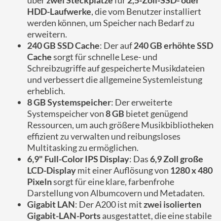
über
zwei Steckplätze
für
2,5-Zoll-SSD- oder
HDD-Laufwerke
, die vom Benutzer installiert
werden können, um Speicher nach Bedarf zu
erweitern.
240 GB SSD Cache
: Der auf
240 GB erhöhte SSD
Cache
sorgt für schnelle Lese- und
Schreibzugriffe auf gespeicherte Musikdateien
und verbessert die allgemeine Systemleistung
erheblich.
8 GB Systemspeicher
: Der erweiterte
Systemspeicher von
8 GB
bietet genügend
Ressourcen, um auch größere Musikbibliotheken
effizient zu verwalten und reibungsloses
Multitasking zu ermöglichen.
6,9" Full-Color IPS Display
: Das
6,9 Zoll große
LCD-Display
mit einer Auflösung von
1280 x 480
Pixeln
sorgt für eine klare, farbenfrohe
Darstellung von Albumcovern und Metadaten.
Gigabit LAN
: Der A200 ist mit
zwei isolierten
Gigabit-LAN-Ports
ausgestattet, die eine stabile