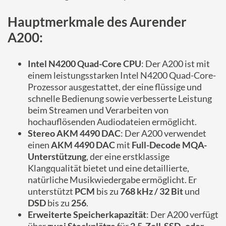
Hauptmerkmale des Aurender
A200:
Intel N4200 Quad-Core CPU
: Der A200 ist mit
einem leistungsstarken Intel N4200 Quad-Core-
Prozessor ausgestattet, der eine flüssige und
schnelle Bedienung sowie verbesserte Leistung
beim Streamen und Verarbeiten von
hochauflösenden Audiodateien ermöglicht.
Stereo AKM 4490 DAC
: Der A200 verwendet
einen
AKM 4490 DAC
mit
Full-Decode MQA-
Unterstützung
, der eine erstklassige
Klangqualität bietet und eine detaillierte,
natürliche Musikwiedergabe ermöglicht. Er
unterstützt
PCM
bis zu
768 kHz / 32 Bit
und
DSD
bis zu
256
.
Erweiterte Speicherkapazität
: Der A200 verfügt