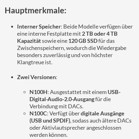
Hauptmerkmale:
Interner Speicher
: Beide Modelle verfügen über
eine interne Festplatte mit
2 TB oder 4 TB
Kapazität
sowie eine
120 GB SSD
für das
Zwischenspeichern, wodurch die Wiedergabe
besonders zuverlässig und von höchster
Klangtreue ist.
Zwei Versionen
:
N100H
: Ausgestattet mit einem
USB-
Digital-Audio-2.0-Ausgang
für die
Verbindung mit DACs.
N100C
: Verfügt über
digitale Ausgänge
(USB und SPDIF)
, sodass auch ältere DACs
oder Aktivlautsprecher angeschlossen
werden können.