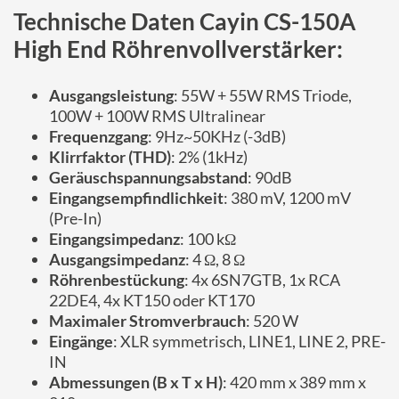
Technische Daten Cayin CS-150A
High End Röhrenvollverstärker:
Ausgangsleistung
: 55W + 55W RMS Triode,
100W + 100W RMS Ultralinear
Frequenzgang
: 9Hz~50KHz (-3dB)
Klirrfaktor (THD)
: 2% (1kHz)
Geräuschspannungsabstand
: 90dB
Eingangsempfindlichkeit
: 380 mV, 1200 mV
(Pre-In)
Eingangsimpedanz
: 100 kΩ
Ausgangsimpedanz
: 4 Ω, 8 Ω
Röhrenbestückung
: 4x 6SN7GTB, 1x RCA
22DE4, 4x KT150 oder KT170
Maximaler Stromverbrauch
: 520 W
Eingänge
: XLR symmetrisch, LINE1, LINE 2, PRE-
IN
Abmessungen (B x T x H)
: 420 mm x 389 mm x