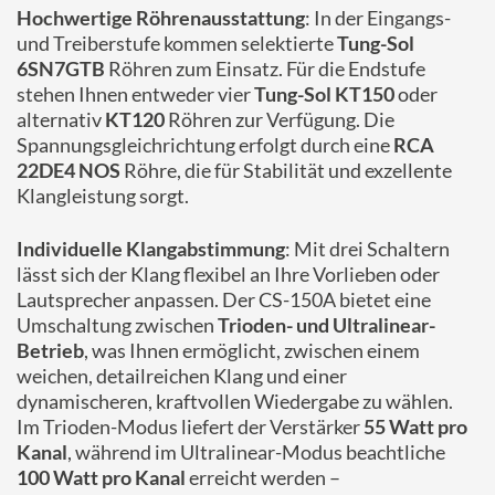
Hochwertige Röhrenausstattung
: In der Eingangs-
und Treiberstufe kommen selektierte
Tung-Sol
6SN7GTB
Röhren zum Einsatz. Für die Endstufe
stehen Ihnen entweder vier
Tung-Sol KT150
oder
alternativ
KT120
Röhren zur Verfügung. Die
Spannungsgleichrichtung erfolgt durch eine
RCA
22DE4 NOS
Röhre, die für Stabilität und exzellente
Klangleistung sorgt.
Individuelle Klangabstimmung
: Mit drei Schaltern
lässt sich der Klang flexibel an Ihre Vorlieben oder
Lautsprecher anpassen. Der CS-150A bietet eine
Umschaltung zwischen
Trioden- und Ultralinear-
Betrieb
, was Ihnen ermöglicht, zwischen einem
weichen, detailreichen Klang und einer
dynamischeren, kraftvollen Wiedergabe zu wählen.
Im Trioden-Modus liefert der Verstärker
55 Watt pro
Kanal
, während im Ultralinear-Modus beachtliche
100 Watt pro Kanal
erreicht werden –