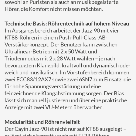
sowohl an Puristen als auch an musikbegeisterte
Hörer, die Komfort nicht missen möchten.
Technische Basis: Röhrentechnik auf hohem Niveau
Im Ausgangsbereich arbeitet der Jazz-90 mit vier
KT88-Röhren in einem Push-Pull-Class-AB-
Verstärkerkonzept. Der Benutzer kann zwischen
Ultralinear-Betrieb mit 2 x 50 Watt und
Triodenmodus mit 2 x 28 Watt wählen – je nach
bevorzugtem Klangbild: kraftvoll und dynamisch oder
weich und musikalisch. Im Vorstufenbereich kommen
zwei ECC83/12AX7 sowie zwei 6SN7 zum Einsatz, die
für hohe Spannungsverstärkung und eine
feinzeichnende Klangabstimmung sorgen. Der Bias
lässt sich manuell justieren und über eine praktische
Anzeige mit zwei VU-Metern überwachen.
Modularität und Röhrenvielfalt
Der Cayin Jazz-90 ist nicht nur auf KT88 ausgelegt –
er lässt sich alternativ auch mit EL34-Röhren