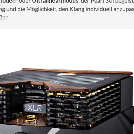
rioden-
oder
Ultralinearmodus
, der Pearl 30i begeis
g und die Möglichkeit, den Klang individuell anzupa
ßer.