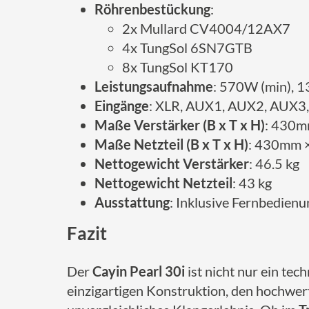
Röhrenbestückung
:
2x Mullard CV4004/12AX7
4x TungSol 6SN7GTB
8x TungSol KT170
Leistungsaufnahme
: 570W (min), 
Eingänge
: XLR, AUX1, AUX2, AUX3
Maße Verstärker (B x T x H)
: 430
Maße Netzteil (B x T x H)
: 430mm 
Nettogewicht Verstärker
: 46.5 kg
Nettogewicht Netzteil
: 43 kg
Ausstattung
: Inklusive Fernbedienu
Fazit
Der
Cayin Pearl 30i
ist nicht nur ein te
einzigartigen Konstruktion, den hochwert