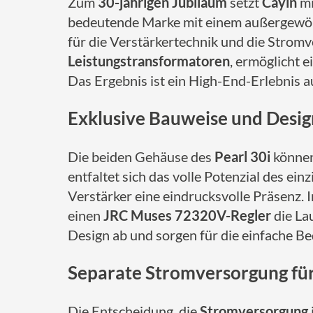
Zum
30-jährigen Jubiläum
setzt
Cayin
mi
bedeutende Marke mit einem außergewöh
für die Verstärkertechnik und die Stromv
Leistungstransformatoren
, ermöglicht 
Das Ergebnis ist ein High-End-Erlebnis a
Exklusive Bauweise und Desig
Die beiden Gehäuse des
Pearl 30i
können
entfaltet sich das volle Potenzial des ein
Verstärker eine eindrucksvolle Präsenz. 
einen
JRC Muses 72320V-Regler
die Lau
Design ab und sorgen für die einfache Be
Separate Stromversorgung für
Die Entscheidung, die
Stromversorgung