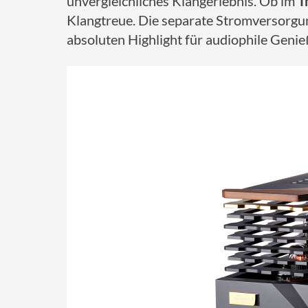
unvergleichliches Klangerlebnis. Ob im
T
Klangtreue. Die separate Stromversorgun
absoluten Highlight für audiophile Genie