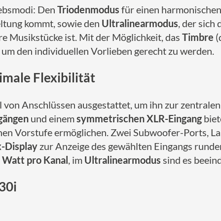
iebsmodi: Den
Triodenmodus
für einen harmonischen
eltung kommt, sowie den
Ultralinearmodus
, der sic
re Musikstücke ist. Mit der Möglichkeit, das
Timbre
(
, um den individuellen Vorlieben gerecht zu werden.
imale Flexibilität
l von Anschlüssen ausgestattet, um ihn zur zentralen
ngängen
und einem
symmetrischen XLR-Eingang
biet
ernen Vorstufe ermöglichen. Zwei Subwoofer-Ports, 
-Display
zur Anzeige des gewählten Eingangs runden
 Watt pro Kanal
, im
Ultralinearmodus
sind es beei
30i