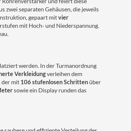
 Röhrenverstärker und feiert diese
us zwei separaten Gehäusen, die jeweils
nstruktion, gepaart mit
vier
erstufen mit Hoch- und Niederspannung.
eau.
latziert werden. In der Turmanordnung
herte Verkleidung
verleihen dem
, der mit
106 stufenlosen Schritten
über
eter
sowie ein Display runden das
e saubere und effiziente Verteilung der