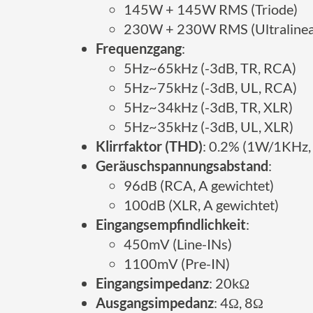
145W + 145W RMS (Triode)
230W + 230W RMS (Ultralinea
Frequenzgang
:
5Hz~65kHz (-3dB, TR, RCA)
5Hz~75kHz (-3dB, UL, RCA)
5Hz~34kHz (-3dB, TR, XLR)
5Hz~35kHz (-3dB, UL, XLR)
Klirrfaktor (THD)
: 0.2% (1W/1KHz, 
Geräuschspannungsabstand
:
96dB (RCA, A gewichtet)
100dB (XLR, A gewichtet)
Eingangsempfindlichkeit
:
450mV (Line-INs)
1100mV (Pre-IN)
Eingangsimpedanz
: 20kΩ
Ausgangsimpedanz
: 4Ω, 8Ω