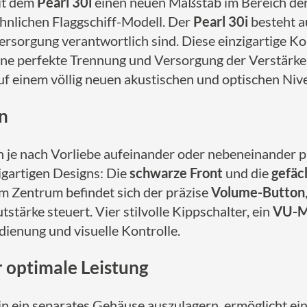
t dem
Pearl 30i
einen neuen Maßstab im Bereich der
nlichen Flaggschiff-Modell. Der
Pearl 30i
besteht a
ersorgung verantwortlich sind. Diese einzigartige Ko
eine perfekte Trennung und Versorgung der Verstärk
uf einem völlig neuen akustischen und optischen Niv
n
 je nach Vorliebe aufeinander oder nebeneinander p
zigartigen Designs: Die
schwarze Front
und die
gefäc
Im Zentrum befindet sich der präzise
Volume-Button
tstärke steuert. Vier stilvolle Kippschalter, ein
VU-M
dienung und visuelle Kontrolle.
 optimale Leistung
in ein separates Gehäuse auszulagern, ermöglicht ein