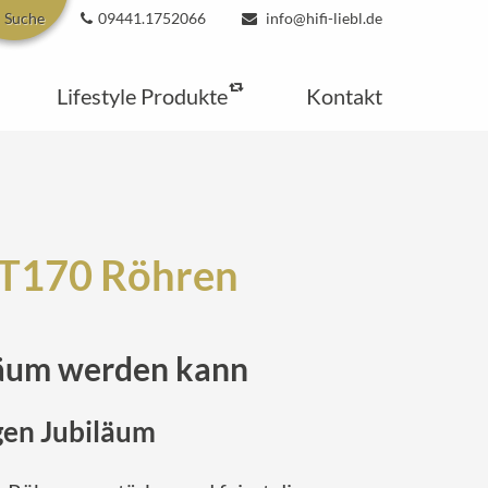
Suche
09441.1752066
info@hifi-liebl.de
Lifestyle Produkte
Kontakt
 KT170 Röhren
läum werden kann
gen Jubiläum