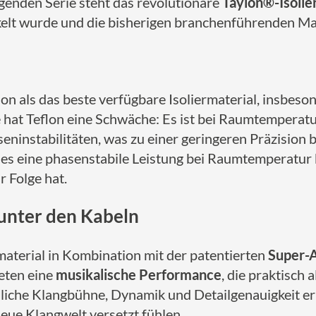
genden Serie steht das revolutionäre
Taylon®-Isolie
t wurde und die bisherigen branchenführenden Mater
lon als das beste verfügbare Isoliermaterial, insbes
e hat Teflon eine Schwäche: Es ist bei Raumtemperat
eninstabilitäten, was zu einer geringeren Präzision
 es eine phasenstabile Leistung bei Raumtemperatur b
r Folge hat.
unter den Kabeln
rmaterial in Kombination mit der patentierten
Super-
eten eine
musikalische Performance
, die praktisch
che Klangbühne, Dynamik und Detailgenauigkeit ermög
neue Klangwelt versetzt fühlen.