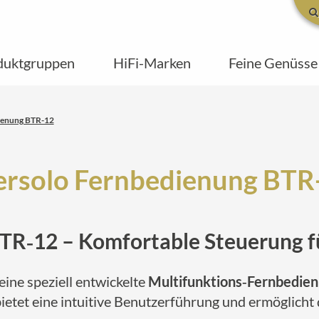
duktgruppen
HiFi-Marken
Feine Genüsse
ienung BTR-12
ersolo Fernbedienung BTR
TR‑12 – Komfortable Steuerung f
 eine speziell entwickelte
Multifunktions‑Fernbedie
etet eine intuitive Benutzerführung und ermöglicht 