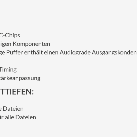
:
-Chips
tigen Komponenten
loge Puffer enthält einen Audiograde Ausgangskonde
 Timing
tstärkeanpassung
TTIEFEN:
e Dateien
 alle Dateien