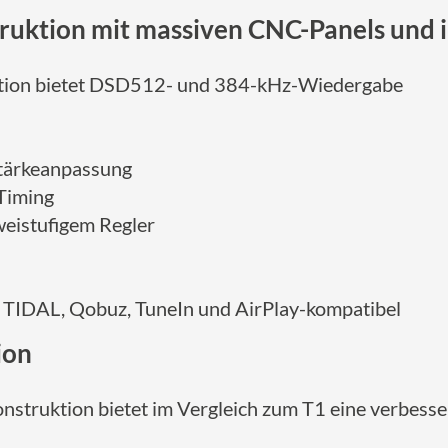
truktion mit massiven CNC-Panels und 
ation bietet DSD512- und 384-kHz-Wiedergabe
tstärkeanpassung
 Timing
weistufigem Regler
 TIDAL, Qobuz, TuneIn und AirPlay-kompatibel
ion
truktion bietet im Vergleich zum T1 eine verbessert