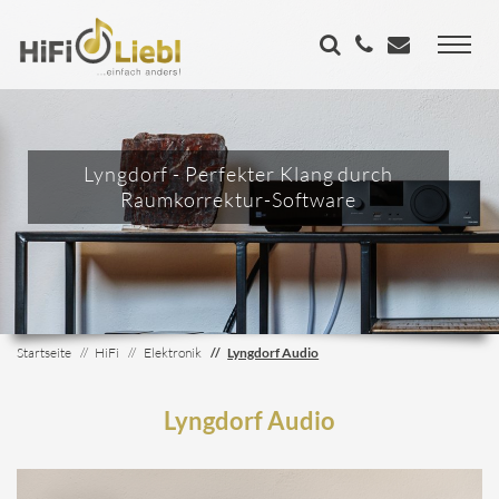
Lyngdorf - Perfekter Klang durch
Raumkorrektur-Software
Startseite
HiFi
Elektronik
Lyngdorf Audio
Lyngdorf Audio