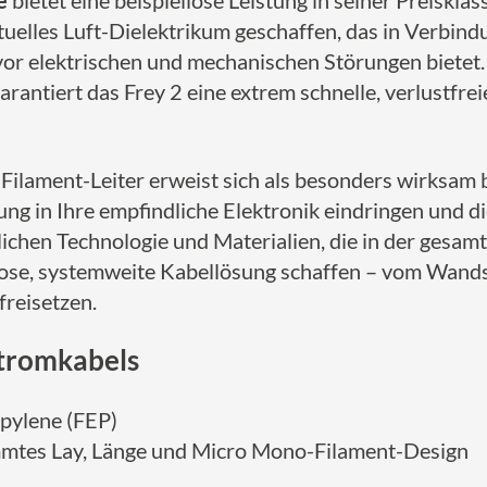
e
bietet eine beispiellose Leistung in seiner Preiskl
rtuelles Luft-Dielektrikum geschaffen, das in Verbin
or elektrischen und mechanischen Störungen bietet.
arantiert das Frey 2 eine extrem schnelle, verlustf
ilament-Leiter erweist sich als besonders wirksam 
itung in Ihre empfindliche Elektronik eindringen und
lichen Technologie und Materialien, die in der gesam
ose, systemweite Kabellösung schaffen – vom Wandst
freisetzen.
Stromkabels
opylene (FEP)
mmtes Lay, Länge und Micro Mono-Filament-Design