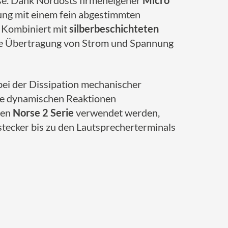
asse. Dank Nordosts firmeneigener
Micro
dung mit einem fein abgestimmten
 Kombiniert mit
silberbeschichteten
reie Übertragung von Strom und Spannung
bei der Dissipation mechanischer
 die dynamischen Reaktionen
ten
Norse 2 Serie
verwendet werden,
ecker bis zu den Lautsprecherterminals