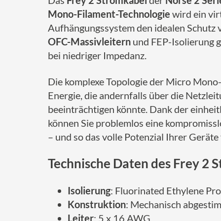
Das
Frey 2 Stromkabel
der
Norse 2 Seri
Mono-Filament-Technologie
wird ein vi
Aufhängungssystem den idealen Schutz v
OFC-Massivleitern
und FEP-Isolierung g
bei niedriger Impedanz.
Die komplexe Topologie der Micro Mono-F
Energie, die andernfalls über die Netzle
beeinträchtigen könnte. Dank der einheit
können Sie problemlos eine kompromissl
– und so das volle Potenzial Ihrer Geräte 
Technische Daten des Frey 2 
Isolierung
: Fluorinated Ethylene Pr
Konstruktion
: Mechanisch abgesti
Leiter
: 5 x 16 AWG