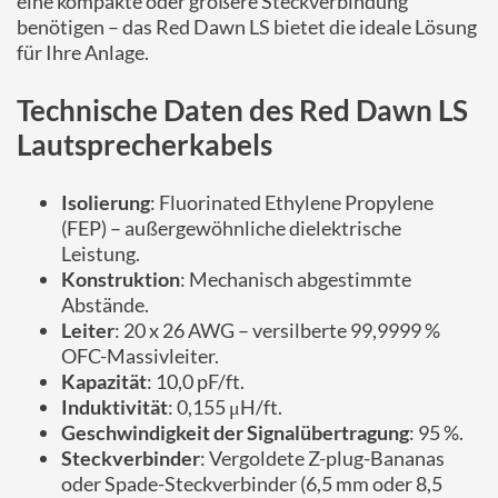
eine kompakte oder größere Steckverbindung
benötigen – das Red Dawn LS bietet die ideale Lösung
für Ihre Anlage.
Technische Daten des Red Dawn LS
Lautsprecherkabels
Isolierung
: Fluorinated Ethylene Propylene
(FEP) – außergewöhnliche dielektrische
Leistung.
Konstruktion
: Mechanisch abgestimmte
Abstände.
Leiter
: 20 x 26 AWG – versilberte 99,9999 %
OFC-Massivleiter.
Kapazität
: 10,0 pF/ft.
Induktivität
: 0,155 μH/ft.
Geschwindigkeit der Signalübertragung
: 95 %.
Steckverbinder
: Vergoldete Z-plug-Bananas
oder Spade-Steckverbinder (6,5 mm oder 8,5