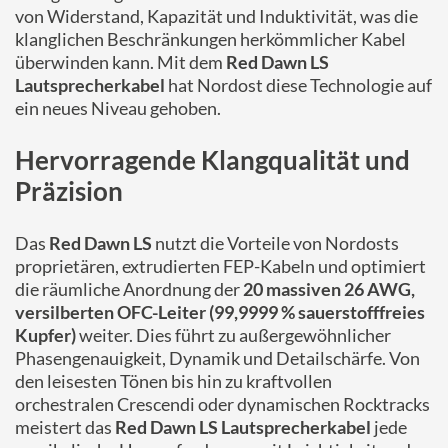
von Widerstand, Kapazität und Induktivität, was die
klanglichen Beschränkungen herkömmlicher Kabel
überwinden kann. Mit dem
Red Dawn LS
Lautsprecherkabel
hat Nordost diese Technologie auf
ein neues Niveau gehoben.
Hervorragende Klangqualität und
Präzision
Das
Red Dawn LS
nutzt die Vorteile von Nordosts
proprietären, extrudierten FEP-Kabeln und optimiert
die räumliche Anordnung der
20 massiven 26 AWG,
versilberten OFC-Leiter (99,9999 % sauerstofffreies
Kupfer)
weiter. Dies führt zu außergewöhnlicher
Phasengenauigkeit, Dynamik und Detailschärfe. Von
den leisesten Tönen bis hin zu kraftvollen
orchestralen Crescendi oder dynamischen Rocktracks
meistert das
Red Dawn LS Lautsprecherkabel
jede