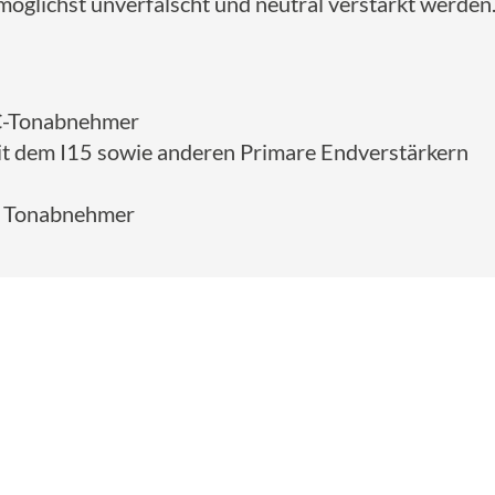
möglichst unverfälscht und neutral verstärkt werden.
C-Tonabnehmer
it dem I15 sowie anderen Primare Endverstärkern
n Tonabnehmer