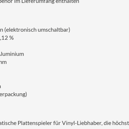
ehör im Lieferumfang enthalten
in (elektronisch umschaltbar)
0,12 %
 Aluminium
 mm
m
 Verpackung)
atische Plattenspieler für Vinyl-Liebhaber, die höch