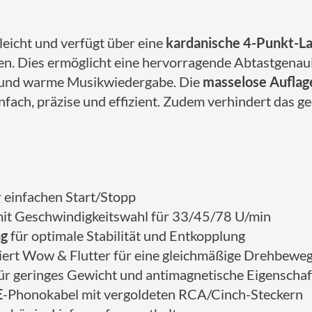
aleicht und verfügt über eine
kardanische 4-Punkt-L
den. Dies ermöglicht eine hervorragende Abtastgenau
e und warme Musikwiedergabe. Die
masselose Auflag
nfach, präzise und effizient. Zudem verhindert da
 einfachen Start/Stopp
it Geschwindigkeitswahl für 33/45/78 U/min
ng
für optimale Stabilität und Entkopplung
iert Wow & Flutter für eine gleichmäßige Drehbewe
ür geringes Gewicht und antimagnetische Eigenscha
E
-Phonokabel mit vergoldeten RCA/Cinch-Steckern