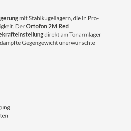
agerung
mit Stahlkugellagern, die in Pro-
igkeit. Der
Ortofon 2M Red
ekrafteinstellung
direkt am Tonarmlager
s gedämpfte Gegengewicht unerwünschte
gung
ften