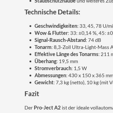
Staubschutzhaube
und weiteres Zub
Technische Details:
Geschwindigkeiten
: 33, 45, 78 U/m
Wow & Flutter
: 33: ±0,14 %, 45: ±
Signal-Rausch-Abstand
: 74 dB
Tonarm
: 8,3-Zoll Ultra-Light-Mass
Effektive Länge des Tonarms
: 211
Überhang
: 19,5 mm
Stromverbrauch
: 1,5 W
Abmessungen
: 430 x 150 x 365 m
Gewicht
: 7,3 kg (netto), 10 kg (mit
Fazit
Der
Pro-Ject A2
ist der ideale vollautom