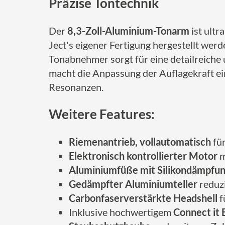
Präzise Tontechnik
Der
8,3-Zoll-Aluminium-Tonarm
ist ultr
Ject's eigener Fertigung hergestellt wer
Tonabnehmer sorgt für eine detailreich
macht die Anpassung der Auflagekraft ei
Resonanzen.
Weitere Features:
Riemenantrieb, vollautomatisch
für
Elektronisch kontrollierter Motor
m
Aluminiumfüße mit Silikondämpfu
Gedämpfter Aluminiumteller
reduz
Carbonfaserverstärkte Headshell
f
Inklusive hochwertigem
Connect it 