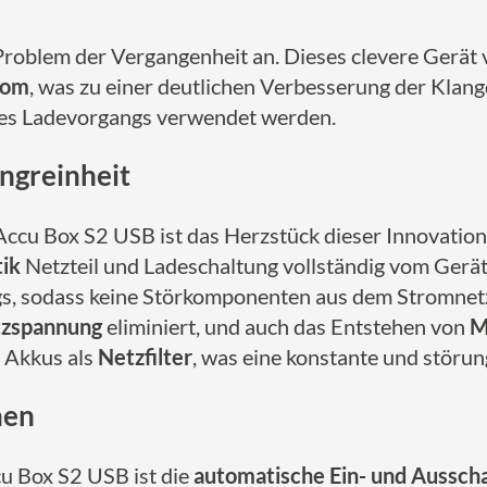
Problem der Vergangenheit an. Dieses clevere Gerät
rom
, was zu einer deutlichen Verbesserung der Klang
es Ladevorgangs verwendet werden.
ngreinheit
Accu Box S2 USB ist das Herzstück dieser Innovation
tik
Netzteil und Ladeschaltung vollständig vom Gerät
s, sodass keine Störkomponenten aus dem Stromnetz
tzspannung
eliminiert, und auch das Entstehen von
M
 Akkus als
Netzfilter
, was eine konstante und störu
nen
cu Box S2 USB ist die
automatische Ein- und Ausscha