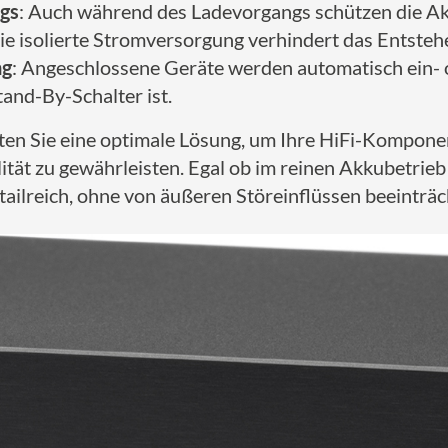
ngs
: Auch während des Ladevorgangs schützen die A
Die isolierte Stromversorgung verhindert das Entste
ng
: Angeschlossene Geräte werden automatisch ein- 
and-By-Schalter ist.
ten Sie eine optimale Lösung, um Ihre HiFi-Kompone
ität zu gewährleisten. Egal ob im reinen Akkubetrie
etailreich, ohne von äußeren Störeinflüssen beeinträc