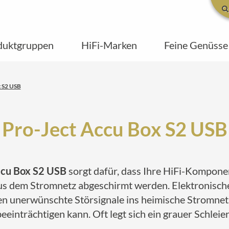
duktgruppen
HiFi-Marken
Feine Genüsse
x S2 USB
Pro-Ject Accu Box S2 USB
ccu Box S2 USB
sorgt dafür, dass Ihre HiFi-Kompon
aus dem Stromnetz abgeschirmt werden. Elektronis
en unerwünschte Störsignale ins heimische Stromnetz
einträchtigen kann. Oft legt sich ein grauer Schleier