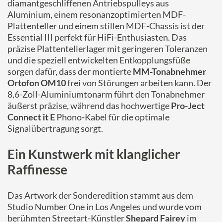
diamantgeschliffenen Antriebspulleys aus
Aluminium, einem resonanzoptimierten MDF-
Plattenteller und einem stillen MDF-Chassis ist der
Essential III perfekt für HiFi-Enthusiasten. Das
präzise Plattentellerlager mit geringeren Toleranzen
und die speziell entwickelten Entkopplungsfüße
sorgen dafür, dass der montierte
MM-Tonabnehmer
Ortofon OM10
frei von Störungen arbeiten kann. Der
8,6-Zoll-Aluminiumtonarm führt den Tonabnehmer
äußerst präzise, während das hochwertige
Pro-Ject
Connect it E
Phono-Kabel für die optimale
Signalübertragung sorgt.
Ein Kunstwerk mit klanglicher
Raffinesse
Das Artwork der Sonderedition stammt aus dem
Studio Number One in Los Angeles und wurde vom
berühmten Streetart-Künstler
Shepard Fairey
im