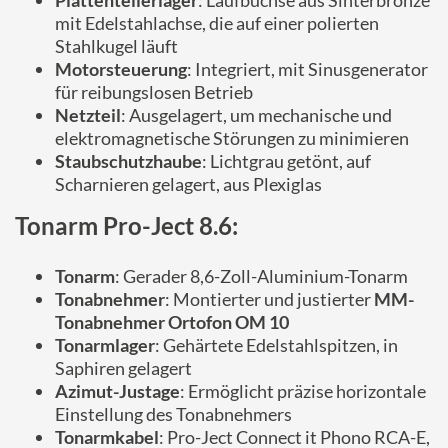
Plattentellerlager
: Laufbuchse aus Sinterbronze
mit Edelstahlachse, die auf einer polierten
Stahlkugel läuft
Motorsteuerung
: Integriert, mit Sinusgenerator
für reibungslosen Betrieb
Netzteil
: Ausgelagert, um mechanische und
elektromagnetische Störungen zu minimieren
Staubschutzhaube
: Lichtgrau getönt, auf
Scharnieren gelagert, aus Plexiglas
Tonarm Pro-Ject 8.6:
Tonarm
: Gerader 8,6-Zoll-Aluminium-Tonarm
Tonabnehmer
: Montierter und justierter
MM-
Tonabnehmer Ortofon OM 10
Tonarmlager
: Gehärtete Edelstahlspitzen, in
Saphiren gelagert
Azimut-Justage
: Ermöglicht präzise horizontale
Einstellung des Tonabnehmers
Tonarmkabel
: Pro-Ject Connect it Phono RCA-E,