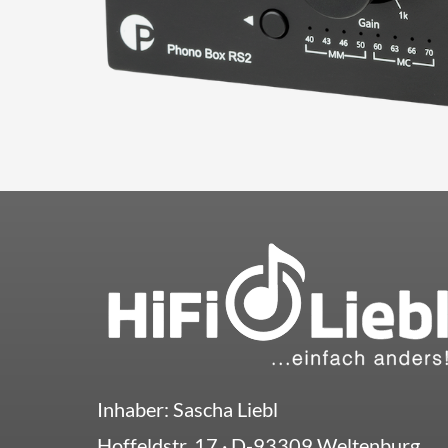
Inhaber: Sascha Liebl
Hoffeldstr. 17
· D-
93309
Weltenburg