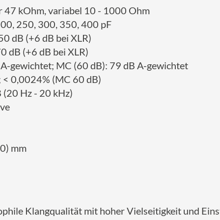
r 47 kOhm, variabel 10 - 1000 Ohm
200, 250, 300, 350, 400 pF
 50 dB (+6 dB bei XLR)
70 dB (+6 dB bei XLR)
 A-gewichtet; MC (60 dB): 79 dB A-gewichtet
; < 0,0024% (MC 60 dB)
B (20 Hz - 20 kHz)
ave
230) mm
phile Klangqualität mit hoher Vielseitigkeit und Einst