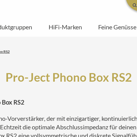
duktgruppen
HiFi-Marken
Feine Genüsse
ox RS2
Pro-Ject Phono Box RS2
o Box RS2
no-Vorverstärker, der mit einzigartiger, kontinuierl
in Echtzeit die optimale Abschlussimpedanz für dein
x RS2 eine vollsymmetrische und diskrete Signalfüh