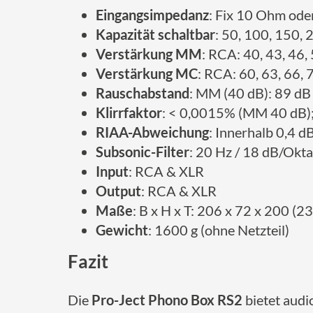
Eingangsimpedanz
: Fix 10 Ohm ode
Kapazität schaltbar
: 50, 100, 150, 
Verstärkung MM
: RCA: 40, 43, 46,
Verstärkung MC
: RCA: 60, 63, 66, 
Rauschabstand
: MM (40 dB): 89 dB
Klirrfaktor
: < 0,0015% (MM 40 dB)
RIAA-Abweichung
: Innerhalb 0,4 d
Subsonic-Filter
: 20 Hz / 18 dB/Okt
Input
: RCA & XLR
Output
: RCA & XLR
Maße
: B x H x T: 206 x 72 x 200 (
Gewicht
: 1600 g (ohne Netzteil)
Fazit
Die
Pro-Ject Phono Box RS2
bietet audio