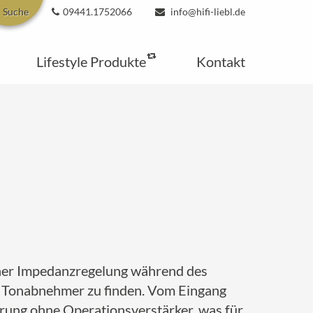
Suche
09441.1752066
info@hifi-liebl.de
Lifestyle Produkte
Kontakt
icher Impedanzregelung während des
en Tonabnehmer zu finden. Vom Eingang
rung ohne Operationsverstärker, was für