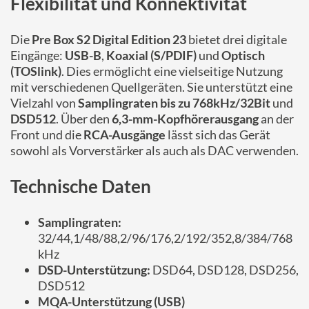
Flexibilität und Konnektivität
Die
Pre Box S2 Digital Edition 23
bietet drei digitale
Eingänge:
USB-B
,
Koaxial (S/PDIF)
und
Optisch
(TOSlink)
. Dies ermöglicht eine vielseitige Nutzung
mit verschiedenen Quellgeräten. Sie unterstützt eine
Vielzahl von
Samplingraten bis zu 768kHz/32Bit
und
DSD512
. Über den
6,3-mm-Kopfhörerausgang
an der
Front und die
RCA-Ausgänge
lässt sich das Gerät
sowohl als Vorverstärker als auch als DAC verwenden.
Technische Daten
Samplingraten:
32/44,1/48/88,2/96/176,2/192/352,8/384/768
kHz
DSD-Unterstützung:
DSD64, DSD128, DSD256,
DSD512
MQA-Unterstützung (USB)