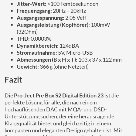
Jitter-Wert:
<100 Femtosekunden
Frequenzgang:
20Hz – 20kHz
Ausgangsspannung:
2,05 Veff
Ausgangsleistung (Kopfhörer):
100mW
(32Ohm)
THD:
0,0003%
Dynamikbereich:
124dBA
Stromaufnahme:
5V, Micro-USB
Abmessungen (B x H x T):
103 x 37 x 122 mm
Gewicht:
366 g (ohne Netzteil)
Fazit
Die
Pro-Ject Pre Box S2 Digital Edition 23
ist die
perfekte Lösung für alle, die nach einem
hochauflösenden DAC mit MQA- und DSD-
Unterstützung suchen, der eine herausragende
Klangqualität bietet und gleichzeitig in einem
kompakten und eleganten Design gehalten ist. Mit