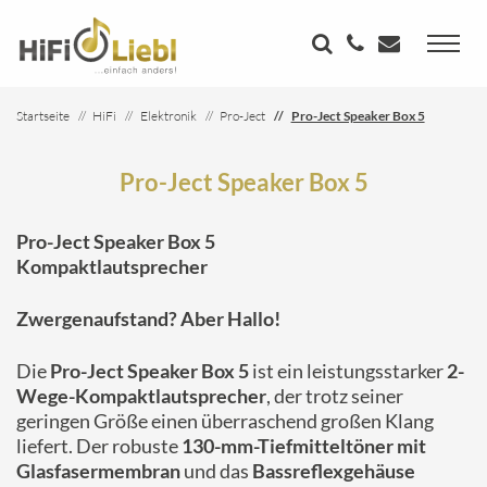
Startseite
HiFi
Elektronik
Pro-Ject
Pro-Ject Speaker Box 5
Pro-Ject Speaker Box 5
Pro-Ject Speaker Box 5
Kompaktlautsprecher
Zwergenaufstand? Aber Hallo!
Die
Pro-Ject Speaker Box 5
ist ein leistungsstarker
2-
Wege-Kompaktlautsprecher
, der trotz seiner
geringen Größe einen überraschend großen Klang
liefert. Der robuste
130-mm-Tiefmitteltöner mit
Glasfasermembran
und das
Bassreflexgehäuse