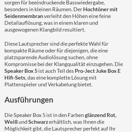
sorgen für beeindruckende Basswiedergabe,
besonders in kleinen Räumen. Der
Hochtöner mit
Seidenmembran
verleiht den Höhen eine feine
Detailauflösung, was in einem klaren und
ausgewogenen Klangbild resultiert.
Diese Lautsprecher sind die perfekte Wahl für
kompakte Räume oder für diejenigen, die eine
platzsparende Audiolösung suchen, ohne
Kompromisse bei der Klangqualität einzugehen. Die
Speaker Box 5
ist auch Teil des
Pro-Ject Juke Box E
Hifi-Sets
, das eine komplette Lösung mit
Plattenspieler und Verkabelung bietet.
Ausführungen
Die Speaker Box 5 ist in den Farben
glänzend Rot,
Weiß
und
Schwarz
erhältlich, was Ihnen die
Möglichkeit gibt, die Lautsprecher perfekt auf Ihr