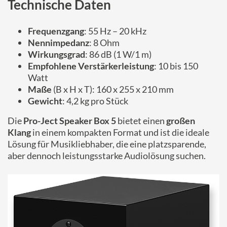
Technische Daten
Frequenzgang
: 55 Hz – 20 kHz
Nennimpedanz
: 8 Ohm
Wirkungsgrad
: 86 dB (1 W/1 m)
Empfohlene Verstärkerleistung
: 10 bis 150
Watt
Maße
(B x H x T): 160 x 255 x 210 mm
Gewicht
: 4,2 kg pro Stück
Die
Pro-Ject Speaker Box 5
bietet einen
großen
Klang
in einem kompakten Format und ist die ideale
Lösung für Musikliebhaber, die eine platzsparende,
aber dennoch leistungsstarke Audiolösung suchen.