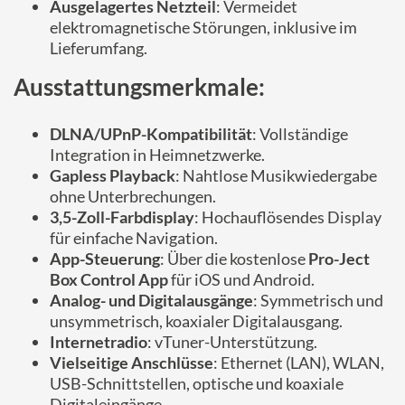
Ausgelagertes Netzteil
: Vermeidet
elektromagnetische Störungen, inklusive im
Lieferumfang.
Ausstattungsmerkmale:
DLNA/UPnP-Kompatibilität
: Vollständige
Integration in Heimnetzwerke.
Gapless Playback
: Nahtlose Musikwiedergabe
ohne Unterbrechungen.
3,5-Zoll-Farbdisplay
: Hochauflösendes Display
für einfache Navigation.
App-Steuerung
: Über die kostenlose
Pro-Ject
Box Control App
für iOS und Android.
Analog- und Digitalausgänge
: Symmetrisch und
unsymmetrisch, koaxialer Digitalausgang.
Internetradio
: vTuner-Unterstützung.
Vielseitige Anschlüsse
: Ethernet (LAN), WLAN,
USB-Schnittstellen, optische und koaxiale
Digitaleingänge.