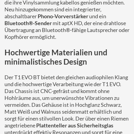
die ihre Vinylsammlung kabellos genießen möchten.
Neu hinzugekommen sind ein integrierter,
abschaltbarer
Phono-Vorverstärker
und ein
Bluetooth®-Sender
mit aptX HD, der eine drahtlose
Übertragung an Bluetooth®-fähige Lautsprecher oder
Kopfhörer ermöglicht.
Hochwertige Materialien und
minimalistisches Design
Der T1 EVO BT bietet den gleichen audiophilen Klang
und die hochwertige Verarbeitung wie der T1 EVO.
Das Chassis ist CNC-gefräst und kommt ohne
Hohlräume aus, um unerwünschte Vibrationen zu
vermeiden. Das Gehäuse ist in Hochglanz Schwarz,
Matt Weiß und Walnuss seidenmatt erhältlich und
sorgt für einen stilvollen Look. Der über einen Riemen
angetriebene
Plattenteller aus Sicherheitsglas
unterdrückt effektiv Resonanzen und sorgt für eine