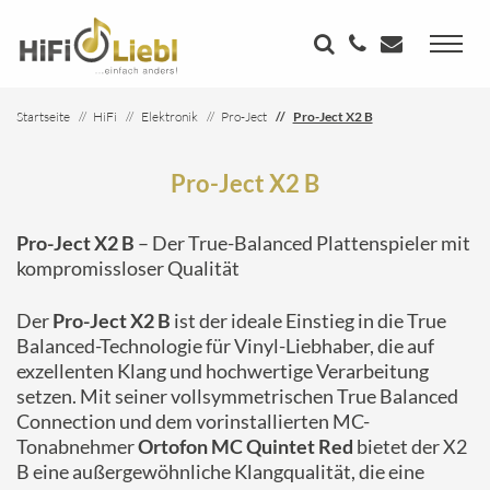
Startseite
HiFi
Elektronik
Pro-Ject
Pro-Ject X2 B
Pro-Ject X2 B
Pro-Ject X2 B
– Der True-Balanced Plattenspieler mit
kompromissloser Qualität
Der
Pro-Ject X2 B
ist der ideale Einstieg in die True
Balanced-Technologie für Vinyl-Liebhaber, die auf
exzellenten Klang und hochwertige Verarbeitung
setzen. Mit seiner vollsymmetrischen True Balanced
Connection und dem vorinstallierten MC-
Tonabnehmer
Ortofon MC Quintet Red
bietet der X2
B eine außergewöhnliche Klangqualität, die eine