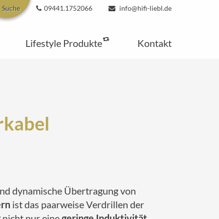
Suche
09441.1752066
info@hifi-liebl.de
Lifestyle Produkte
Kontakt
rkabel
e und dynamische Übertragung von
ern
ist das paarweise Verdrillen der
g
nicht nur eine
geringe Induktivität