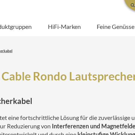
duktgruppen
HiFi-Marken
Feine Genüsse
herkabel
 Cable Rondo Lautspreche
cherkabel
tet eine fortschrittliche Lösung für die zuverlässig
zur Reduzierung von
Interferenzen und Magnetfeld
iterentwickelt und durch eine
kleinstufige Wicklun