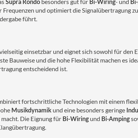
as
Supra Rondo
besonders gut für
Bi-Wiring
- und
Bi
r Frequenzen und optimiert die Signalübertragung zu
dergabe führt.
 vielseitig einsetzbar und eignet sich sowohl für den 
uste Bauweise und die hohe Flexibilität machen es idea
tragung entscheidend ist.
biniert fortschrittliche Technologien mit einem flexi
 hohe
Musikdynamik
und eine besonders geringe
Indu
 macht. Die Eignung für
Bi-Wiring
und
Bi-Amping
sow
 Klangübertragung.