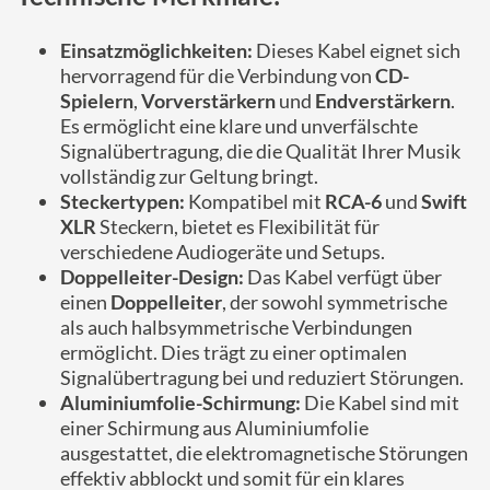
Einsatzmöglichkeiten:
Dieses Kabel eignet sich
hervorragend für die Verbindung von
CD-
Spielern
,
Vorverstärkern
und
Endverstärkern
.
Es ermöglicht eine klare und unverfälschte
Signalübertragung, die die Qualität Ihrer Musik
vollständig zur Geltung bringt.
Steckertypen:
Kompatibel mit
RCA-6
und
Swift
XLR
Steckern, bietet es Flexibilität für
verschiedene Audiogeräte und Setups.
Doppelleiter-Design:
Das Kabel verfügt über
einen
Doppelleiter
, der sowohl symmetrische
als auch halbsymmetrische Verbindungen
ermöglicht. Dies trägt zu einer optimalen
Signalübertragung bei und reduziert Störungen.
Aluminiumfolie-Schirmung:
Die Kabel sind mit
einer Schirmung aus Aluminiumfolie
ausgestattet, die elektromagnetische Störungen
effektiv abblockt und somit für ein klares