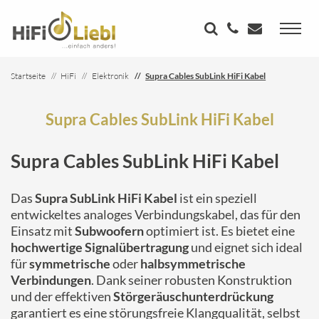
Startseite
HiFi
Elektronik
Supra Cables SubLink HiFi Kabel
Supra Cables SubLink HiFi Kabel
Supra Cables SubLink HiFi Kabel
Das
Supra SubLink HiFi Kabel
ist ein speziell
entwickeltes analoges Verbindungskabel, das für den
Einsatz mit
Subwoofern
optimiert ist. Es bietet eine
hochwertige Signalübertragung
und eignet sich ideal
für
symmetrische
oder
halbsymmetrische
Verbindungen
. Dank seiner robusten Konstruktion
und der effektiven
Störgeräuschunterdrückung
garantiert es eine störungsfreie Klangqualität, selbst