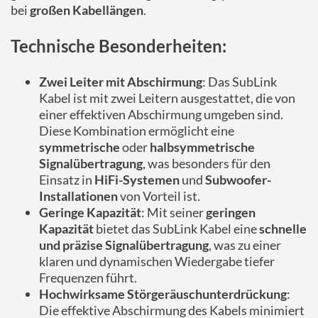
bei
großen Kabellängen
.
Technische Besonderheiten:
Zwei Leiter mit Abschirmung
: Das SubLink
Kabel ist mit zwei Leitern ausgestattet, die von
einer effektiven Abschirmung umgeben sind.
Diese Kombination ermöglicht eine
symmetrische
oder
halbsymmetrische
Signalübertragung
, was besonders für den
Einsatz in
HiFi-Systemen
und
Subwoofer-
Installationen
von Vorteil ist.
Geringe Kapazität
: Mit seiner
geringen
Kapazität
bietet das SubLink Kabel eine
schnelle
und präzise Signalübertragung
, was zu einer
klaren und dynamischen Wiedergabe tiefer
Frequenzen führt.
Hochwirksame Störgeräuschunterdrückung
:
Die effektive Abschirmung des Kabels minimiert