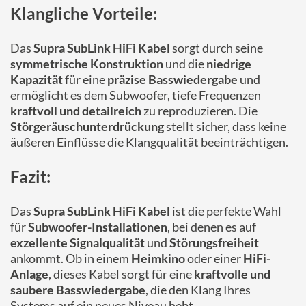
Klangliche Vorteile:
Das
Supra SubLink HiFi Kabel
sorgt durch seine
symmetrische Konstruktion
und die
niedrige
Kapazität
für eine
präzise Basswiedergabe
und
ermöglicht es dem Subwoofer, tiefe Frequenzen
kraftvoll und detailreich
zu reproduzieren. Die
Störgeräuschunterdrückung
stellt sicher, dass keine
äußeren Einflüsse die Klangqualität beeinträchtigen.
Fazit:
Das
Supra SubLink HiFi Kabel
ist die perfekte Wahl
für
Subwoofer-Installationen
, bei denen es auf
exzellente Signalqualität
und
Störungsfreiheit
ankommt. Ob in einem
Heimkino
oder einer
HiFi-
Anlage
, dieses Kabel sorgt für eine
kraftvolle und
saubere Basswiedergabe
, die den Klang Ihres
Systems auf ein neues Niveau hebt.