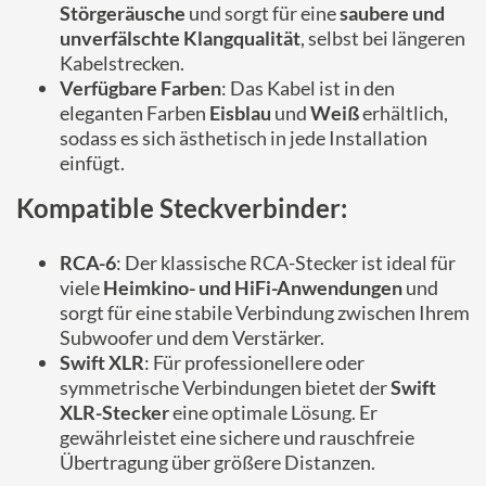
Störgeräusche
und sorgt für eine
saubere und
unverfälschte Klangqualität
, selbst bei längeren
Kabelstrecken.
Verfügbare Farben
: Das Kabel ist in den
eleganten Farben
Eisblau
und
Weiß
erhältlich,
sodass es sich ästhetisch in jede Installation
einfügt.
Kompatible Steckverbinder:
RCA-6
: Der klassische RCA-Stecker ist ideal für
viele
Heimkino- und HiFi-Anwendungen
und
sorgt für eine stabile Verbindung zwischen Ihrem
Subwoofer und dem Verstärker.
Swift XLR
: Für professionellere oder
symmetrische Verbindungen bietet der
Swift
XLR-Stecker
eine optimale Lösung. Er
gewährleistet eine sichere und rauschfreie
Übertragung über größere Distanzen.