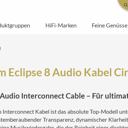
duktgruppen
HiFi-Marken
Feine Genüsse
l
m Eclipse 8 Audio Kabel C
Audio Interconnect Cable – Für ultima
 Interconnect Kabel ist das absolute Top-Modell un
 atemberaubender Transparenz, dynamischer Klarheit
eine Musikwiedergabe, die der Reinheit einer direk