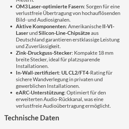
OM3 Laser-optimierte Fasern
: Sorgen für eine
verlustfreie Übertragung von hochauflösenden
Bild- und Audiosignalen.
Aktive Komponenten
: Amerikanische
II-VI-
Laser
und
Silicon-Line-Chipsätze
aus
Deutschland garantieren erstklassige Leistung
und Zuverlässigkeit.
Zink-Druckguss-Stecker
: Kompakte 18 mm
breite Stecker, ideal für platzsparende
Installationen.
In-Wall-zertifiziert
:
UL CL2/FT4
-Rating für
sichere Wandverlegung in privaten und
gewerblichen Installationen.
eARC-Unterstützung
: Optimiert für den
erweiterten Audio-Rückkanal, was eine
verlustfreie Audioübertragung ermöglicht.
Technische Daten