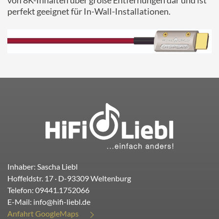
von 8K-Inhalten über große Entfernungen dar und ist
perfekt geeignet für In-Wall-Installationen.
Inhaber: Sascha Liebl
Hoffeldstr. 17
· D-
93309
Weltenburg
Telefon:
09441.1752066
E-Mail:
info@hifi-liebl.de
Anfahrt GoogleMaps