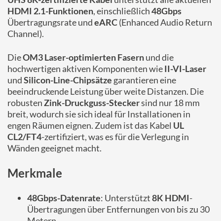
HDMI 2.1-Funktionen
, einschließlich
48Gbps
Übertragungsrate und
eARC
(Enhanced Audio Return
Channel).
Die
OM3 Laser-optimierten Fasern
und die
hochwertigen aktiven Komponenten wie
II-VI-Laser
und
Silicon-Line-Chipsätze
garantieren eine
beeindruckende Leistung über weite Distanzen. Die
robusten
Zink-Druckguss-Stecker
sind nur 18 mm
breit, wodurch sie sich ideal für Installationen in
engen Räumen eignen. Zudem ist das Kabel
UL
CL2/FT4
-zertifiziert, was es für die Verlegung in
Wänden geeignet macht.
Merkmale
48Gbps-Datenrate
: Unterstützt
8K HDMI
-
Übertragungen über Entfernungen von bis zu 30
Metern.