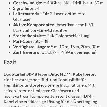
Geschwindigkeit
: 48Gbps, 8K HDMI, bis zu 30 m
Signalleiter
: 4
Leitermaterial
: OM3-Laser-optimierte
Glasfaser
Aktive Komponenten
: Amerikanische II-VI-
Laser, Silicon-Line-Chipsätze
Steckerkontakte
: 24K Goldbeschichtung
Part-Code
: SOH48
Verfügbare Längen
: 5 m, 10 m, 15 m, 20 m, 30 m
Zertifizierung
: UL CL2/FT4 (Wandverlegung)
Fazit
Das
Starlight® 48 Fiber Optic HDMI Kabel
bietet
eine hervorragende Bild- und Tonqualität für
Heimkinos und professionelle Installationen. Mit
seinen Laser-optimierten Glasfasern und
hochwertigen Komponenten stellt dieses HDMI-
Kabel eine erstklassige Lösung für die Übertragung