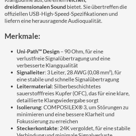
dreidimensionalen Sound
bietet. Sie übertreffen die
offiziellen USB-High-Speed-Spezifikationen und
liefern eine herausragende Audioqualität.
Merkmale:
Uni-Path™ Design
– 90 Ohm, für eine
verlustfreie Signalübertragung und eine
verbesserte Klangqualität
Signalleiter
: 3 Leiter, 28 AWG (0,08 mm²), für
eine stabile und schnelle Signalübertragung
Leitermaterial
: Silberbeschichtetes
sauerstofffreies Kupfer (OFC), das für eine klare,
detaillierte Klangwiedergabe sorgt
Isolierung
: COMPOSILEX® 3, um Störungen zu
minimieren und eine bessere Klarheit und
Fokussierung zu erreichen
Steckerkontakte
: 24K vergoldet, für eine stabile
Verbindung und minimale Signalverluste