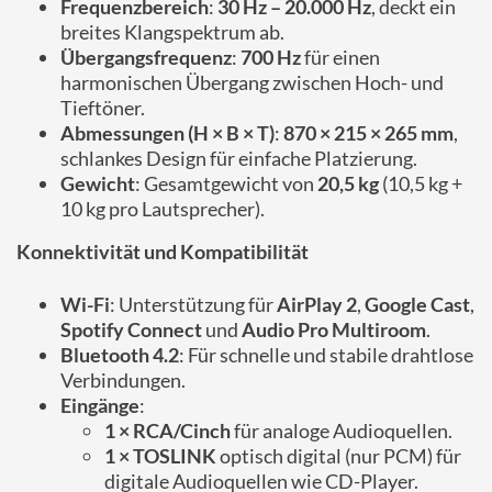
Frequenzbereich
:
30 Hz – 20.000 Hz
, deckt ein
breites Klangspektrum ab.
Übergangsfrequenz
:
700 Hz
für einen
harmonischen Übergang zwischen Hoch- und
Tieftöner.
Abmessungen (H × B × T)
:
870 × 215 × 265 mm
,
schlankes Design für einfache Platzierung.
Gewicht
: Gesamtgewicht von
20,5 kg
(10,5 kg +
10 kg pro Lautsprecher).
Konnektivität und Kompatibilität
Wi-Fi
: Unterstützung für
AirPlay 2
,
Google Cast
,
Spotify Connect
und
Audio Pro Multiroom
.
Bluetooth 4.2
: Für schnelle und stabile drahtlose
Verbindungen.
Eingänge
:
1 × RCA/Cinch
für analoge Audioquellen.
1 × TOSLINK
optisch digital (nur PCM) für
digitale Audioquellen wie CD-Player.