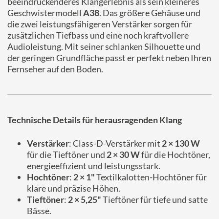
beeindruckenderes Klangerlebnis als sein kleineres
Geschwistermodell
A38
. Das größere Gehäuse und
die zwei leistungsfähigeren Verstärker sorgen für
zusätzlichen Tiefbass und eine noch kraftvollere
Audioleistung. Mit seiner schlanken Silhouette und
der geringen Grundfläche passt er perfekt neben Ihren
Fernseher auf den Boden.
Technische Details für herausragenden Klang
Verstärker
: Class-D-Verstärker mit
2 × 130 W
für die Tieftöner und
2 × 30 W
für die Hochtöner,
energieeffizient und leistungsstark.
Hochtöner
:
2 × 1"
Textilkalotten-Hochtöner für
klare und präzise Höhen.
Tieftöner
:
2 × 5,25"
Tieftöner für tiefe und satte
Bässe.