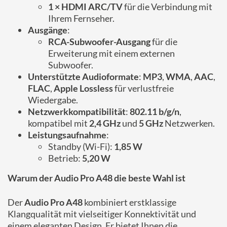
1 × HDMI ARC/TV
für die Verbindung mit
Ihrem Fernseher.
Ausgänge
:
RCA-Subwoofer-Ausgang
für die
Erweiterung mit einem externen
Subwoofer.
Unterstützte Audioformate
:
MP3
,
WMA
,
AAC
,
FLAC
,
Apple Lossless
für verlustfreie
Wiedergabe.
Netzwerkkompatibilität
:
802.11 b/g/n
,
kompatibel mit
2,4 GHz
und
5 GHz
Netzwerken.
Leistungsaufnahme
:
Standby (Wi-Fi):
1,85 W
Betrieb:
5,20 W
Warum der Audio Pro A48 die beste Wahl ist
Der
Audio Pro A48
kombiniert erstklassige
Klangqualität mit vielseitiger Konnektivität und
einem eleganten Design. Er bietet Ihnen die