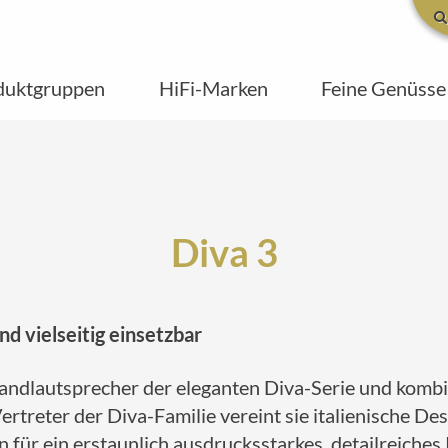
duktgruppen
HiFi-Marken
Feine Genüsse
Diva 3
nd vielseitig einsetzbar
 Standlautsprecher der eleganten Diva-Serie und kom
ertreter der Diva-Familie vereint sie italienische De
n für ein erstaunlich ausdrucksstarkes, detailreiches 