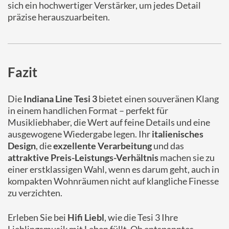
sich ein hochwertiger Verstärker, um jedes Detail
präzise herauszuarbeiten.
Fazit
Die
Indiana Line Tesi 3
bietet einen souveränen Klang
in einem handlichen Format – perfekt für
Musikliebhaber, die Wert auf feine Details und eine
ausgewogene Wiedergabe legen. Ihr
italienisches
Design
, die
exzellente Verarbeitung
und das
attraktive Preis-Leistungs-Verhältnis
machen sie zu
einer erstklassigen Wahl, wenn es darum geht, auch in
kompakten Wohnräumen nicht auf klangliche Finesse
zu verzichten.
Erleben Sie bei
Hifi Liebl
, wie die Tesi 3 Ihre