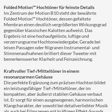
Folded Motion™ Hochtöner für feinste Details
Im Zentrum der Motion B10 steht der bewährte
Folded Motion™ Hochtöner, dessen gefaltete
Membran einen deutlich vergrößerten Wirkungsgrad
gegenüber klassischen Kalotten aufweist. Das
Ergebnis ist eine hochaufgelöste, luftige und
verzerrungsarme Hochtonwiedergabe. Gerade bei
leisen Passagen oder filigranen Instrumental- und
Stimmenaufnahmen brilliert dieser Tweeter mit
bemerkenswerter Klarheit und Feinzeichnung.
Kraftvoller Tief-/Mitteltöner in einem
resonanzarmen Gehäuse
Die perfekte Ergänzung zum präzisen Hochton bildet
ein leistungsfähiger Tief-/Mitteltöner, der im
kompakten, aber äußerst stabilen Gehäuse verbaut
ist. Er sorgt für einen ausgewogenen, harmonischen
Klangcharakter, der sowohl bei detailverliebter Musik
als auch bei Filmszenen mit kräftigen Effekt-Sounds