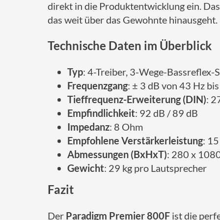
direkt in die Produktentwicklung ein. Das 
das weit über das Gewohnte hinausgeht.
Technische Daten im Überblick
Typ
: 4-Treiber, 3-Wege-Bassreflex-
Frequenzgang
: ± 3 dB von 43 Hz bi
Tieffrequenz-Erweiterung (DIN)
: 2
Empfindlichkeit
: 92 dB / 89 dB
Impedanz
: 8 Ohm
Empfohlene Verstärkerleistung
: 1
Abmessungen (BxHxT)
: 280 x 108
Gewicht
: 29 kg pro Lautsprecher
Fazit
Der
Paradigm Premier 800F
ist die per