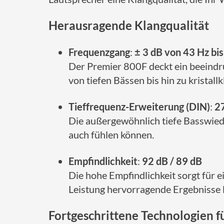
Herausragende Klangqualität
Frequenzgang
:
± 3 dB von 43 Hz bi
Der Premier 800F deckt ein beeindr
von tiefen Bässen bis hin zu kristall
Tieffrequenz-Erweiterung (DIN)
:
2
Die außergewöhnlich tiefe Basswiede
auch fühlen können.
Empfindlichkeit
:
92 dB / 89 dB
Die hohe Empfindlichkeit sorgt für e
Leistung hervorragende Ergebnisse l
Fortgeschrittene Technologien f