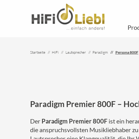
Pro
Startseite
HiFi
Lautsprecher
Paradigm
Persona 800F
Paradigm Premier 800F – Hoch
Der
Paradigm Premier 800F
ist ein her
die anspruchsvollsten Musikliebhaber zu 
Lautsprecher eine Klangqualität, die Ih