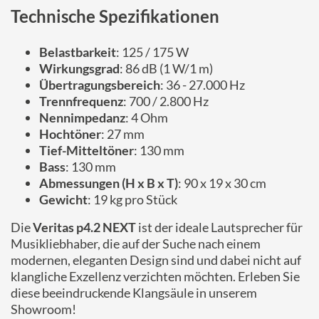
Technische Spezifikationen
Belastbarkeit
: 125 / 175 W
Wirkungsgrad
: 86 dB (1 W/1 m)
Übertragungsbereich
: 36 - 27.000 Hz
Trennfrequenz
: 700 / 2.800 Hz
Nennimpedanz
: 4 Ohm
Hochtöner
: 27 mm
Tief-Mitteltöner
: 130 mm
Bass
: 130 mm
Abmessungen (H x B x T)
: 90 x 19 x 30 cm
Gewicht
: 19 kg pro Stück
Die
Veritas p4.2 NEXT
ist der ideale Lautsprecher für
Musikliebhaber, die auf der Suche nach einem
modernen, eleganten Design sind und dabei nicht auf
klangliche Exzellenz verzichten möchten. Erleben Sie
diese beeindruckende Klangsäule in unserem
Showroom!