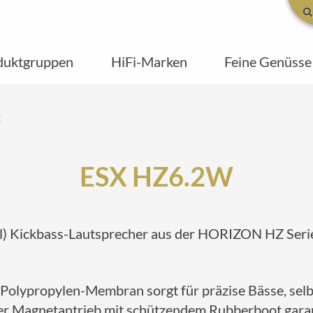
duktgruppen
HiFi-Marken
Feine Genüsse
W
ESX HZ6.2W
ll) Kickbass-Lautsprecher aus der HORIZON HZ Serie
 Polypropylen-Membran sorgt für präzise Bässe, selbs
er Magnetantrieb mit schützendem Rubberboot garanti